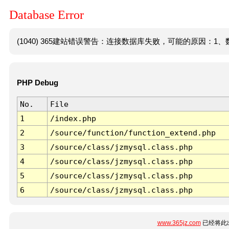
Database Error
(1040) 365建站错误警告：连接数据库失败，可能的原因：1、数
PHP Debug
No.
File
1
/index.php
2
/source/function/function_extend.php
3
/source/class/jzmysql.class.php
4
/source/class/jzmysql.class.php
5
/source/class/jzmysql.class.php
6
/source/class/jzmysql.class.php
www.365jz.com
已经将此