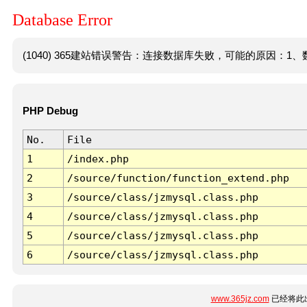
Database Error
(1040) 365建站错误警告：连接数据库失败，可能的原因：1、数
PHP Debug
No.
File
1
/index.php
2
/source/function/function_extend.php
3
/source/class/jzmysql.class.php
4
/source/class/jzmysql.class.php
5
/source/class/jzmysql.class.php
6
/source/class/jzmysql.class.php
www.365jz.com
已经将此