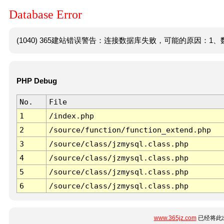
Database Error
(1040) 365建站错误警告：连接数据库失败，可能的原因：1、数
PHP Debug
No.
File
1
/index.php
2
/source/function/function_extend.php
3
/source/class/jzmysql.class.php
4
/source/class/jzmysql.class.php
5
/source/class/jzmysql.class.php
6
/source/class/jzmysql.class.php
www.365jz.com
已经将此