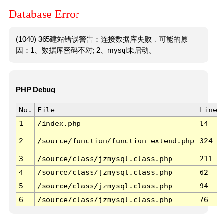
Database Error
(1040) 365建站错误警告：连接数据库失败，可能的原
因：1、数据库密码不对; 2、mysql未启动。
PHP Debug
No.
File
Line
1
/index.php
14
2
/source/function/function_extend.php
324
3
/source/class/jzmysql.class.php
211
4
/source/class/jzmysql.class.php
62
5
/source/class/jzmysql.class.php
94
6
/source/class/jzmysql.class.php
76