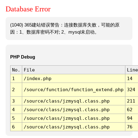
Database Error
(1040) 365建站错误警告：连接数据库失败，可能的原
因：1、数据库密码不对; 2、mysql未启动。
PHP Debug
No.
File
Line
1
/index.php
14
2
/source/function/function_extend.php
324
3
/source/class/jzmysql.class.php
211
4
/source/class/jzmysql.class.php
62
5
/source/class/jzmysql.class.php
94
6
/source/class/jzmysql.class.php
76