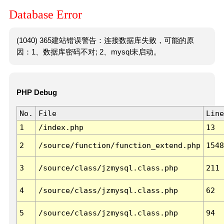
Database Error
(1040) 365建站错误警告：连接数据库失败，可能的原
因：1、数据库密码不对; 2、mysql未启动。
PHP Debug
No.
File
Line
1
/index.php
13
2
/source/function/function_extend.php
1548
3
/source/class/jzmysql.class.php
211
4
/source/class/jzmysql.class.php
62
5
/source/class/jzmysql.class.php
94