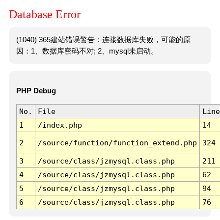
Database Error
(1040) 365建站错误警告：连接数据库失败，可能的原
因：1、数据库密码不对; 2、mysql未启动。
PHP Debug
No.
File
Line
1
/index.php
14
2
/source/function/function_extend.php
324
3
/source/class/jzmysql.class.php
211
4
/source/class/jzmysql.class.php
62
5
/source/class/jzmysql.class.php
94
6
/source/class/jzmysql.class.php
76