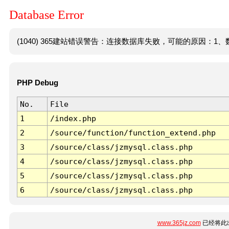
Database Error
(1040) 365建站错误警告：连接数据库失败，可能的原因：1、数
PHP Debug
No.
File
1
/index.php
2
/source/function/function_extend.php
3
/source/class/jzmysql.class.php
4
/source/class/jzmysql.class.php
5
/source/class/jzmysql.class.php
6
/source/class/jzmysql.class.php
www.365jz.com
已经将此