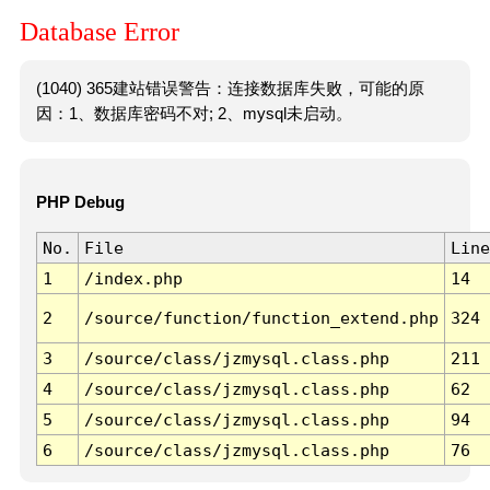
Database Error
(1040) 365建站错误警告：连接数据库失败，可能的原
因：1、数据库密码不对; 2、mysql未启动。
PHP Debug
No.
File
Line
1
/index.php
14
2
/source/function/function_extend.php
324
3
/source/class/jzmysql.class.php
211
4
/source/class/jzmysql.class.php
62
5
/source/class/jzmysql.class.php
94
6
/source/class/jzmysql.class.php
76