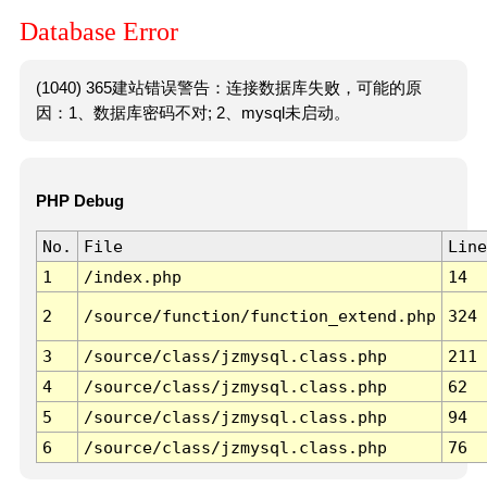
Database Error
(1040) 365建站错误警告：连接数据库失败，可能的原
因：1、数据库密码不对; 2、mysql未启动。
PHP Debug
No.
File
Line
1
/index.php
14
2
/source/function/function_extend.php
324
3
/source/class/jzmysql.class.php
211
4
/source/class/jzmysql.class.php
62
5
/source/class/jzmysql.class.php
94
6
/source/class/jzmysql.class.php
76