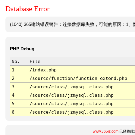
Database Error
(1040) 365建站错误警告：连接数据库失败，可能的原因：1、数
PHP Debug
No.
File
1
/index.php
2
/source/function/function_extend.php
3
/source/class/jzmysql.class.php
4
/source/class/jzmysql.class.php
5
/source/class/jzmysql.class.php
6
/source/class/jzmysql.class.php
www.365jz.com
已经将此