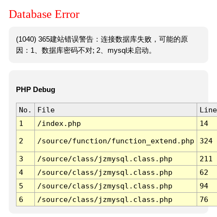
Database Error
(1040) 365建站错误警告：连接数据库失败，可能的原
因：1、数据库密码不对; 2、mysql未启动。
PHP Debug
No.
File
Line
1
/index.php
14
2
/source/function/function_extend.php
324
3
/source/class/jzmysql.class.php
211
4
/source/class/jzmysql.class.php
62
5
/source/class/jzmysql.class.php
94
6
/source/class/jzmysql.class.php
76