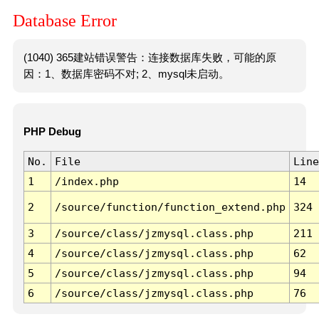
Database Error
(1040) 365建站错误警告：连接数据库失败，可能的原
因：1、数据库密码不对; 2、mysql未启动。
PHP Debug
No.
File
Line
1
/index.php
14
2
/source/function/function_extend.php
324
3
/source/class/jzmysql.class.php
211
4
/source/class/jzmysql.class.php
62
5
/source/class/jzmysql.class.php
94
6
/source/class/jzmysql.class.php
76