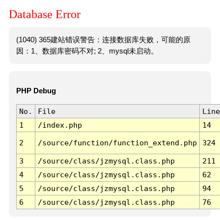
Database Error
(1040) 365建站错误警告：连接数据库失败，可能的原
因：1、数据库密码不对; 2、mysql未启动。
PHP Debug
No.
File
Line
1
/index.php
14
2
/source/function/function_extend.php
324
3
/source/class/jzmysql.class.php
211
4
/source/class/jzmysql.class.php
62
5
/source/class/jzmysql.class.php
94
6
/source/class/jzmysql.class.php
76