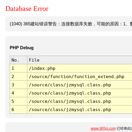
Database Error
(1040) 365建站错误警告：连接数据库失败，可能的原因：1、数
PHP Debug
No.
File
1
/index.php
2
/source/function/function_extend.php
3
/source/class/jzmysql.class.php
4
/source/class/jzmysql.class.php
5
/source/class/jzmysql.class.php
6
/source/class/jzmysql.class.php
www.365jz.com
已经将此