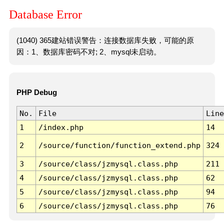
Database Error
(1040) 365建站错误警告：连接数据库失败，可能的原
因：1、数据库密码不对; 2、mysql未启动。
PHP Debug
No.
File
Line
1
/index.php
14
2
/source/function/function_extend.php
324
3
/source/class/jzmysql.class.php
211
4
/source/class/jzmysql.class.php
62
5
/source/class/jzmysql.class.php
94
6
/source/class/jzmysql.class.php
76