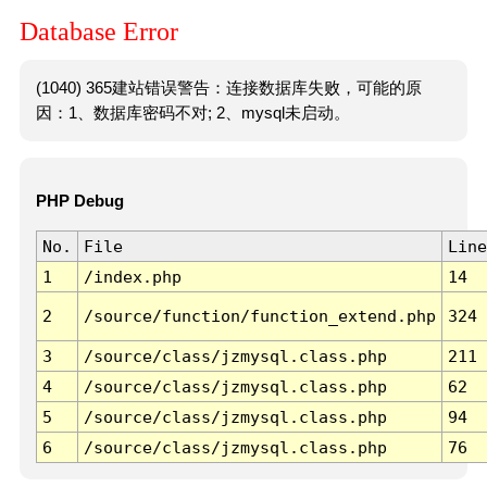
Database Error
(1040) 365建站错误警告：连接数据库失败，可能的原
因：1、数据库密码不对; 2、mysql未启动。
PHP Debug
No.
File
Line
1
/index.php
14
2
/source/function/function_extend.php
324
3
/source/class/jzmysql.class.php
211
4
/source/class/jzmysql.class.php
62
5
/source/class/jzmysql.class.php
94
6
/source/class/jzmysql.class.php
76