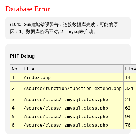
Database Error
(1040) 365建站错误警告：连接数据库失败，可能的原
因：1、数据库密码不对; 2、mysql未启动。
PHP Debug
No.
File
Line
1
/index.php
14
2
/source/function/function_extend.php
324
3
/source/class/jzmysql.class.php
211
4
/source/class/jzmysql.class.php
62
5
/source/class/jzmysql.class.php
94
6
/source/class/jzmysql.class.php
76