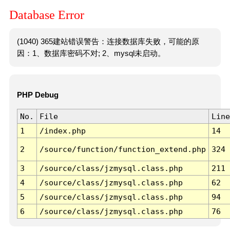
Database Error
(1040) 365建站错误警告：连接数据库失败，可能的原
因：1、数据库密码不对; 2、mysql未启动。
PHP Debug
No.
File
Line
1
/index.php
14
2
/source/function/function_extend.php
324
3
/source/class/jzmysql.class.php
211
4
/source/class/jzmysql.class.php
62
5
/source/class/jzmysql.class.php
94
6
/source/class/jzmysql.class.php
76