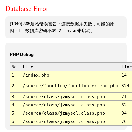
Database Error
(1040) 365建站错误警告：连接数据库失败，可能的原
因：1、数据库密码不对; 2、mysql未启动。
PHP Debug
No.
File
Line
1
/index.php
14
2
/source/function/function_extend.php
324
3
/source/class/jzmysql.class.php
211
4
/source/class/jzmysql.class.php
62
5
/source/class/jzmysql.class.php
94
6
/source/class/jzmysql.class.php
76