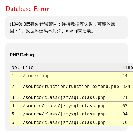
Database Error
(1040) 365建站错误警告：连接数据库失败，可能的原
因：1、数据库密码不对; 2、mysql未启动。
PHP Debug
No.
File
Line
1
/index.php
14
2
/source/function/function_extend.php
324
3
/source/class/jzmysql.class.php
211
4
/source/class/jzmysql.class.php
62
5
/source/class/jzmysql.class.php
94
6
/source/class/jzmysql.class.php
76