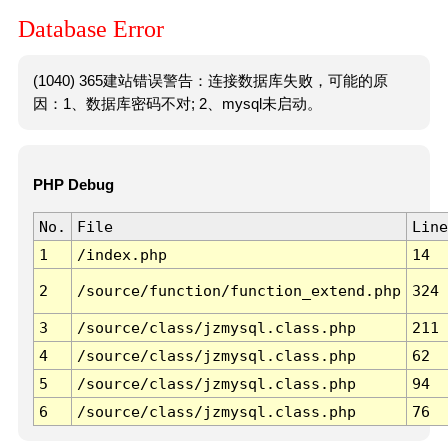
Database Error
(1040) 365建站错误警告：连接数据库失败，可能的原
因：1、数据库密码不对; 2、mysql未启动。
PHP Debug
No.
File
Line
1
/index.php
14
2
/source/function/function_extend.php
324
3
/source/class/jzmysql.class.php
211
4
/source/class/jzmysql.class.php
62
5
/source/class/jzmysql.class.php
94
6
/source/class/jzmysql.class.php
76