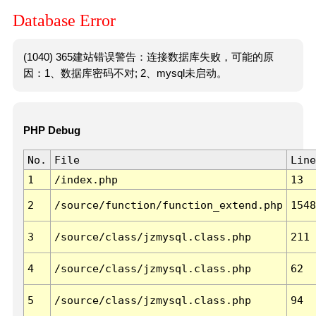
Database Error
(1040) 365建站错误警告：连接数据库失败，可能的原
因：1、数据库密码不对; 2、mysql未启动。
PHP Debug
No.
File
Line
1
/index.php
13
2
/source/function/function_extend.php
1548
3
/source/class/jzmysql.class.php
211
4
/source/class/jzmysql.class.php
62
5
/source/class/jzmysql.class.php
94