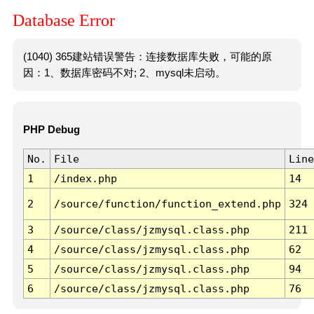
Database Error
(1040) 365建站错误警告：连接数据库失败，可能的原
因：1、数据库密码不对; 2、mysql未启动。
PHP Debug
No.
File
Line
1
/index.php
14
2
/source/function/function_extend.php
324
3
/source/class/jzmysql.class.php
211
4
/source/class/jzmysql.class.php
62
5
/source/class/jzmysql.class.php
94
6
/source/class/jzmysql.class.php
76